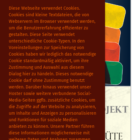
Diese Webseite verwendet Cookies.
Cookies sind kleine Textdateien, die von
Webservern im Browser verwendet werden,
um die Benutzererfahrung effizienter zu
gestalten. Diese Seite verwendet
unterschiedliche Cookie-Typen. In den
Voreinstellungen zur Speicherung von
Cookies haben wir lediglich das notwendige
Cookie standardmäßig aktiviert, um ihre
Zustimmung und Auswahl aus diesem
Dialog hier zu händeln. Dieses notwendige
Cookie darf ohne Zustimmung benutzt
werden. Darüber hinaus verwendet unser
Hoster sowie weitere verbundene Social-
Media-Seiten ggfls. zusätzliche Cookies, um
die Zugriffe auf der Website zu analysieren,
um Inhalte und Anzeigen zu personalisieren
und Funktionen für soziale Medien
anbieten zu können. Unsere Partner führen
diese Informationen möglicherweise mit
weiteren Daten und Analysen zusammen.